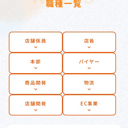
職種一覧
店舗係員
店長
本部
バイヤー
商品開発
物流
店舗開発
EC事業