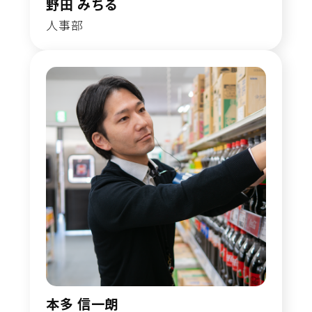
野田 みちる
人事部
本多 信一朗