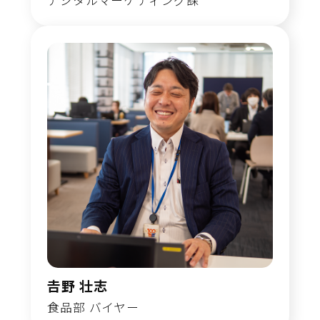
𠮷野 壮志
食品部 バイヤー